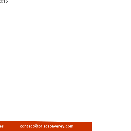
2016
es
contact@priscabaverey.com