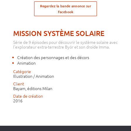
Regardez la bande annonce sur
Facebook
MISSION SYSTÈME SOLAIRE
Série de 9 épisodes pour découvrir le système solaire avec
l’explorateur extra-terrestre Byör et son droïde Imma.
Création des personnages et des décors
Animation
Catégorie
Illustration / Animation
Client
Bayam, éditions Milan
Date de création
2016