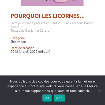
POURQUOI LES LICORNES…
Livre jeunesse à paraître courant 2022 aux éditions Bande
à part.
Textes de Benjamin Gérard.
Catégorie
Illustration
Date de création
2018 (projet) 2022 (édition)
Nous utilisons des cookies pour vous garantir la meilleure
expérience sur notre site web. Si vous continuez à utiliser ce
Mentions légales
site, nous supposerons que vous en êtes satisfait.
contact@priscabaverey.com
OK
Non