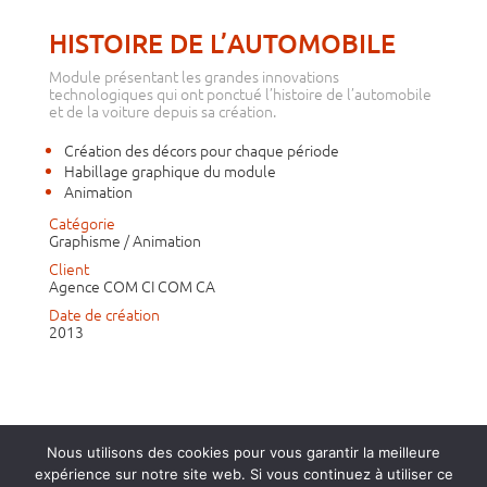
HISTOIRE DE L’AUTOMOBILE
Module présentant les grandes innovations
technologiques qui ont ponctué l’histoire de l’automobile
et de la voiture depuis sa création.
Création des décors pour chaque période
Habillage graphique du module
Animation
Catégorie
Graphisme / Animation
Client
Agence COM CI COM CA
Date de création
2013
Nous utilisons des cookies pour vous garantir la meilleure
expérience sur notre site web. Si vous continuez à utiliser ce