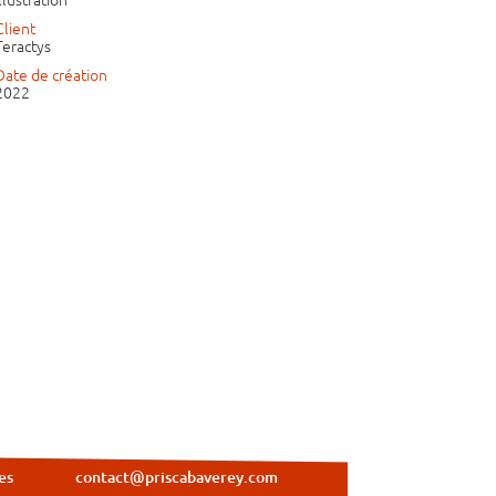
Client
Teractys
Date de création
2022
es
contact@priscabaverey.com